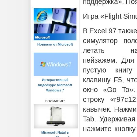
поддержка». Поя
Игра «Flight Sim
В Excel 97 так
симулятор пол
Новинки от Мicrosoft
летать на
пейзажем. Для 
пустую книгу
клавишу F5, чт
Интерактивный
видеокурс Microsoft
окно «Go To»
Windows 7
строку «r97c12
ВНИМАНИЕ:
кавычек. Нажми
Tab. Удерживая 
нажмите кнопку
Microsoft Natal в