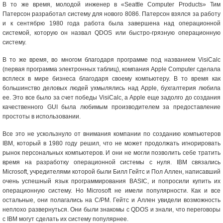
В то же время, молодой инженер в «Seattle Computer Products» Тим
Патерсон разработал систему для нового 8086. Патерсон взялся за работу
и к сентябрю 1980 года работа была завершена над операционной
системой, которую он назвал QDOS или быстро-грязную операционную
систему.
В то же время, во многом благодаря программе под названием VisiCalc
(первая программа электронных таблиц), компания Apple Computer сделала
всплеск в мире бизнеса благодаря своему компьютеру. В то время как
большинство деловых людей ухмылялись над Apple, бухгалтерия любила
ее. Это все было за счет победы VisiCalc, а Apple еще задолго до создания
качественного GUI была любимым производителем за предоставление
простоты в использовании.
Все это не ускользнуло от внимания компании по созданию компьютеров
IBM, который в 1980 году решил, что не может продолжать игнорировать
рынок персональных компьютеров. И они не могли позволить себе тратить
время на разработку операционной системы с нуля. IBM связались
Microsoft, учредителями которой были Билл Гейтс и Пол Аллен, написавший
очень успешный язык программирования BASIC, и попросили купить их
операционную систему. Но Microsoft не имели популярности. Как и все
остальные, они полагались на C/PM. Гейтс и Аллен увидели возможность
неплохо развернуться. Они были знакомы с QDOS и знали, что переговоры
с IBM могут сделать их систему популярнее.